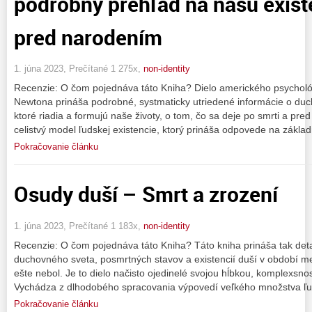
podrobný prehľad na našu existe
pred narodením
1. júna 2023, Prečítané 1 275x,
non-identity
Recenzie: O čom pojednáva táto Kniha? Dielo amerického psychol
Newtona prináša podrobné, systmaticky utriedené informácie o duc
ktoré riadia a formujú naše životy, o tom, čo sa deje po smrti a pre
celistvý model ľudskej existencie, ktorý prináša odpovede na zákla
Pokračovanie článku
Osudy duší – Smrt a zrození
1. júna 2023, Prečítané 1 183x,
non-identity
Recenzie: O čom pojednáva táto Kniha? Táto kniha prináša tak deta
duchovného sveta, posmrtných stavov a existencií duší v období m
ešte nebol. Je to dielo načisto ojedinelé svojou hĺbkou, komplexsnos
Vychádza z dlhodobého spracovania výpovedí veľkého množstva ľud
Pokračovanie článku