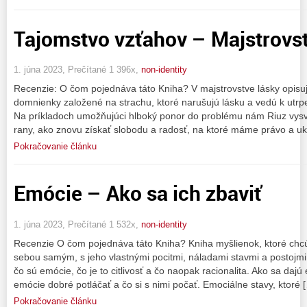
Tajomstvo vzťahov – Majstrovst
1. júna 2023, Prečítané 1 396x,
non-identity
Recenzie: O čom pojednáva táto Kniha? V majstrovstve lásky opisu
domnienky založené na strachu, ktoré narušujú lásku a vedú k utr
Na príkladoch umožňujúci hlboký ponor do problému nám Riuz vysvet
rany, ako znovu získať slobodu a radosť, na ktoré máme právo a u
Pokračovanie článku
Emócie – Ako sa ich zbaviť
1. júna 2023, Prečítané 1 532x,
non-identity
Recenzie O čom pojednáva táto Kniha? Kniha myšlienok, ktoré chcú č
sebou samým, s jeho vlastnými pocitmi, náladami stavmi a postojmi.
čo sú emócie, čo je to citlivosť a čo naopak racionalita. Ako sa dajú
emócie dobré potláčať a čo si s nimi počať. Emociálne stavy, ktoré 
Pokračovanie článku