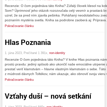
Recenzie: O čom pojednáva táto Kniha? Zúfalý človek klesol na kole
Som? Úprimnosť jeho otázok rozozvučala celý vesmír a prastará brá
uzrel, že sa pred ním zjavila pešinka. Poháňaný neodolateľnou zved
poznaním mystéria svetla. Kniha sa podrobne zaoberá aj: Príprava. 
Pokračovanie článku
Hlas Poznania
1. júna 2023, Prečítané 1 391x,
non-identity
Recenzie O čom pojednáva táto Kniha? V knihe Hlas poznania nám
prostú pravdu: jediný spôsob ako ukončiť naše emociálne utrpenie a
prestať veriť klamstvám – hlavne vlastným klamstvám o sebe. Táto
z múdrosti dávnych Toltékov, nám ukazuje, ako obnoviť svoju vieru 
Pokračovanie článku
Vzťahy duší – nová setkání
1. júna 2023, Prečítané 840x,
non-identity