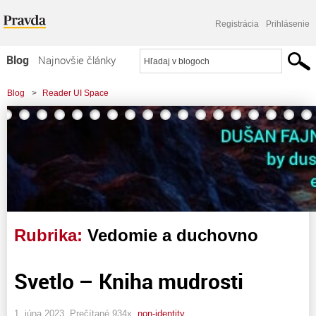
Registrácia
Prihlásenie
Blog
Najnovšie články
Najčítanejšie články
Blog
>
Reader UI Space
Najkomentovanejšie články
Zoznam blogov
Komerčné blogy
Rubrika:
Vedomie a duchovno
Svetlo – Kniha mudrosti
1. júna 2023, Prečítané 934x,
non-identity