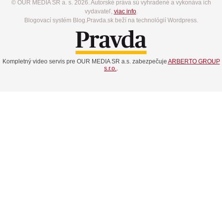
© OUR MEDIA SR a. s. 2026. Autorské práva sú vyhradené a vykonáva ich
vydavateľ,
viac info
.
Blogovací systém Blog.Pravda.sk beží na technológií Wordpress.
Kompletný video servis pre OUR MEDIA SR a.s. zabezpečuje
ARBERTO GROUP
s.r.o.
.