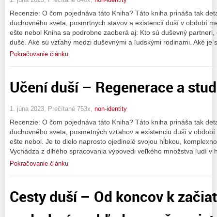
Recenzie: O čom pojednáva táto Kniha? Táto kniha prináša tak deta
duchovného sveta, posmrtnych stavov a existencií duší v období m
ešte nebol Kniha sa podrobne zaoberá aj: Kto sú duševný partneri,
duše. Aké sú vzťahy medzi duševnými a ľudskými rodinami. Aké je s
Pokračovanie článku
Učení duší – Regenerace a stud
1. júna 2023, Prečítané 753x,
non-identity
Recenzie: O čom pojednáva táto Kniha? Táto kniha prináša tak deta
duchovného sveta, posmetných vzťahov a existenciu duší v období
ešte nebol. Je to dielo naprosto ojedinelé svojou hĺbkou, komplexno
Vychádza z dlhého spracovania výpovedi veľkého množstva ľudí v h
Pokračovanie článku
Cesty duší – Od koncov k zači