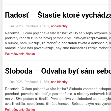
Radosť – Štastie ktoré vychádza
1. júna 2023, Prečítané 1 146x,
non-identity
Recenzie: O čom pojednáva táto Kniha? oSHo sa v tejto rozprave p
podstaty radosti z úplne novej perspektívy. Pútavým rozprávaním, v 
a humor, nám ukazuje, že radosť je podstatou života a dokonca aj k
radosti. oSHo nás povzbudzuje, aby sme nachádzali zdroje radosti 
Pokračovanie článku
Sloboda – Odvaha byť sám seb
1. júna 2023, Prečítané 1 188x,
non-identity
Recenzie: O čom pojednáva táto Kniha? Sloboda znamená schopno
potrebné, povedať nie, keď je potrebné nie, a niekedy nehovoriť Nič
má v oSHo podaní tri štádiá. Prvé spočíva v oslobodení sa od psyh
uvalili rodičia, spoločnosť, či náboženstvo. Spôsob, akým nás vychov
Pokračovanie článku