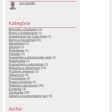
non-identity
Kategórie
Biografie a životopisy
(1)
Biznis a investovanie
(1)
Investovanie pre Cash-Flow
(1)
Biznis a manažment
(3)
Manažment
(1)
Obchod
(1)
Podnikanie
(1)
Filozofia
(2)
Humanitné a spoločenské vedy
(1)
Pedagogika
(1)
Kozmológia a astronómia
(1)
Motivácia a sebarozvoj
(23)
Pozitívné myslenie
(2)
Sebarozvoj
(4)
Psychológia
(3)
Parapsychológia
(1)
Vedomie a duchovno
(36)
Ezoterika
(3)
Spiritualita
(28)
Záhady a paranormálne javy
(5)
Archív