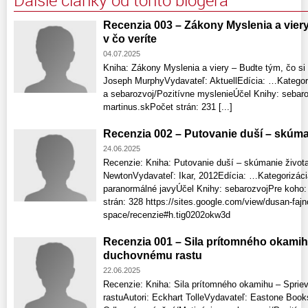
Recenzia 003 – Zákony Myslenia a viery 
v čo veríte
04.07.2025
Kniha: Zákony Myslenia a viery – Budte tým, čo si 
Joseph MurphyVydavateľ: AktuellEdícia: …Kategor
a sebarozvoj/Pozitívne myslenieÚčel Knihy: sebaro
martinus.skPočet strán: 231 [...]
Recenzia 002 – Putovanie duší – skúma
24.06.2025
Recenzie: Kniha: Putovanie duší – skúmanie života
NewtonVydavateľ: Ikar, 2012Edícia: …Kategorizáci
paranormálné javyÚčel Knihy: sebarozvojPre koho:
strán: 328 https://sites.google.com/view/dusan-fajn
space/recenzie#h.tig0202okw3d
Recenzia 001 – Sila prítomného okamih
duchovnému rastu
22.06.2025
Recenzie: Kniha: Sila prítomného okamihu – Spri
rastuAutori: Eckhart TolleVydavateľ: Eastone Book