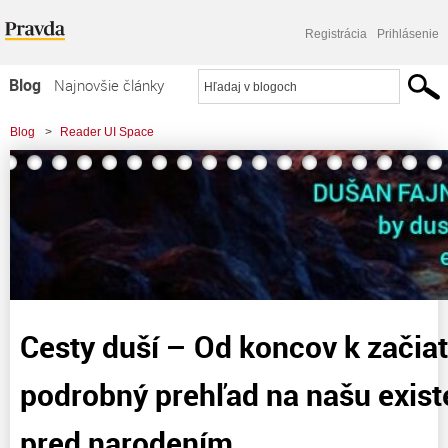
Registrácia
Prihlásenie
Blog
Najnovšie články
Najčítanejšie články
Blog
>
Reader UI Space
Najkomentovanejšie články
>
Cesty duší - Od koncov k začiatkom - podrobný prehľad na našu existenciu po
Zoznam blogov
smrti i pred narodením
Komerčné blogy
Cesty duší – Od koncov k zači
podrobný prehľad na našu existe
pred narodením