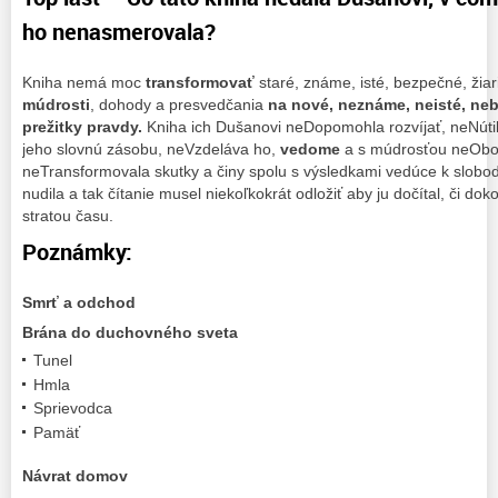
ho nenasmerovala?
Kniha nemá moc
transformovať
staré, známe, isté, bezpečné, žia
múdrosti
, dohody a presvedčania
na nové, neznáme, neisté, ne
prežitky pravdy.
Kniha ich Dušanovi neDopomohla rozvíjať, neNúti
jeho slovnú zásobu, neVzdeláva ho,
vedome
a s múdrosťou neObo
neTransformovala skutky a činy spolu s výsledkami vedúce k slob
nudila a tak čítanie musel niekoľkokrát odložiť aby ju dočítal, či dok
stratou času.
Poznámky:
Smrť a odchod
Brána do duchovného sveta
Tunel
Hmla
Sprievodca
Pamäť
Návrat domov