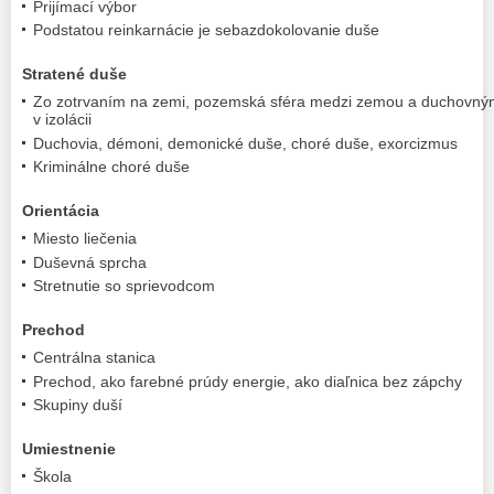
Prijímací výbor
Podstatou reinkarnácie je sebazdokolovanie duše
Stratené duše
Zo zotrvaním na zemi, pozemská sféra medzi zemou a duchovným
v izolácii
Duchovia, démoni, demonické duše, choré duše, exorcizmus
Kriminálne choré duše
Orientácia
Miesto liečenia
Duševná sprcha
Stretnutie so sprievodcom
Prechod
Centrálna stanica
Prechod, ako farebné prúdy energie, ako diaľnica bez zápchy
Skupiny duší
Umiestnenie
Škola