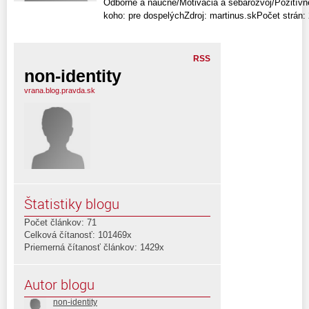
Odborné a náučné/Motivácia a sebarozvoj/Pozitívn
koho: pre dospelýchZdroj: martinus.skPočet strán: 2
RSS
non-identity
vrana.blog.pravda.sk
Štatistiky blogu
Počet článkov: 71
Celková čítanosť: 101469x
Priemerná čítanosť článkov: 1429x
Autor blogu
non-identity