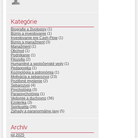
Kategórie
Biografie a životopisy
(1)
Biznis a investovanie
(1)
Investovanie pre Cash-Flow
(1)
Biznis a manažment
(3)
Manažment
(1)
Obchod
(1)
Podnikanie
(1)
Filozofia
(2)
Humanitné a spoločenské vedy
(1)
Pedagogika
(1)
Kozmológia a astronómia
(1)
Motivácia a sebarozvoj
(23)
Pozitívné myslenie
(2)
Sebarozvoj
(4)
Psychológia
(3)
Parapsychológia
(1)
Vedomie a duchovno
(36)
Ezoterika
(3)
Spiritualita
(28)
Záhady a paranormálne javy
(5)
Archív
júl 2025