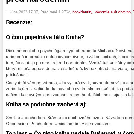
1. júna 2023 17:07
, Prečítané 1 276x,
non-identity
,
Vedomie a duchovno
,
Recenzie:
O čom pojednáva táto Kniha?
Dielo amerického psychológa a hypnoterapeuta Michaela Newtona 
utriedené informácie o duchovnom svete, o zákonitostiach, ktoré ria
tom, čo sa deje po smrti a pred narodením. Vzniká tak unikátny celi
ktorý prináša odpovede na základné otázky bez ohľadu na vieru, ná
príslušnosť.
Cesty duší vám prezdradia, ako vyzerá svet „návrat domov“ po smrt
zorientujú a zaradia do duchovného sveta, ako sa duše delia podľa s
našimi duchovnými sprievodcami a mnoho ďalších fascinujúcich fak
Kniha sa podrobne zaoberá aj:
Smrťou a odchodom. Bránou do duchovného sveta. Návratom domo
Orientáciou. Prechodom. Umiestnením. A sprievodcami.
Top last – Čo táto kniha nedala Dušanovi, v č