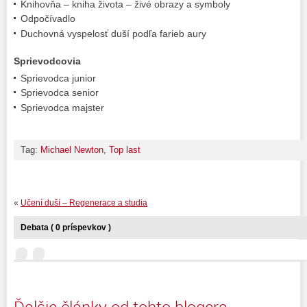
Knihovňa – kniha života – živé obrazy a symboly
Odpočívadlo
Duchovná vyspelosť duší podľa farieb aury
Sprievodcovia
Sprievodca junior
Sprievodca senior
Sprievodca majster
Tag:
Michael Newton
,
Top last
«
Učení duší – Regenerace a studia
Debata ( 0 príspevkov )
Ďalšie články od tohto blogera