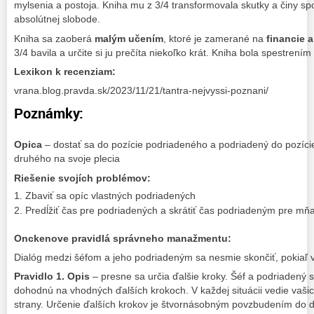
mylsenia a postoja. Kniha mu z 3/4 transformovala skutky a činy sp
absolútnej slobode.
Kniha sa zaoberá
malým učením
, ktoré je zamerané na
financie 
3/4 bavila a určite si ju prečíta niekoľko krát. Kniha bola spestrením
Lexikon k recenziam:
vrana.blog.pravda.sk/2023/11/21/tantra-nejvyssi-poznani/
Poznámky:
Opica
– dostať sa do pozície podriadeného a podriadený do pozície
druhého na svoje plecia
Riešenie svojích problémov:
Zbaviť sa opíc vlastných podriadených
Predĺžiť čas pre podriadených a skrátiť čas podriadeným pre mň
Onckenove pravidlá správneho manažmentu:
Dialóg medzi šéfom a jeho podriadeným sa nesmie skončiť, pokiaľ 
Pravidlo 1. Opis
– presne sa určia ďalšie kroky. Šéf a podriadený s
dohodnú na vhodných ďalších krokoch. V každej situácii vedie vašic
strany. Určenie ďalších krokov je štvornásobným povzbudením do ďa