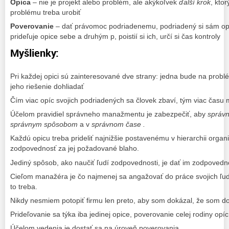
Opica
– nie je projekt alebo problém, ale akýkoľvek
ďalší krok
, kto
problému treba urobiť
Poverovanie
– dať právomoc podriadenemu, podriadený si sám opí
prideľuje opice sebe a druhým p, poistií si ich, určí si čas kontroly
Myšlienky:
Pri každej opici sú zainteresované dve strany: jedna bude na prob
jeho riešenie dohliadať
Čím viac opíc svojich podriadených sa človek zbaví, tým viac času m
Účelom pravidiel správneho manažmentu je zabezpečiť, aby
správn
správnym spôsobom
a v
správnom čase .
Každú opicu treba prideliť najnižšie postavenému v hierarchii organi
zodpovednosť za jej požadované blaho.
Jediný spôsob, ako naučiť ľudí zodpovednosti, je dať im zodpovedn
Cieľom manažéra je čo najmenej sa angažovať do práce svojich ľud
to treba.
Nikdy nesmiem potopiť firmu len preto, aby som dokázal, že som d
Prideľovanie sa týka iba jedinej opice, poverovanie celej rodiny opíc
Účelom vedenia je dostať sa na úroveň poverovania.