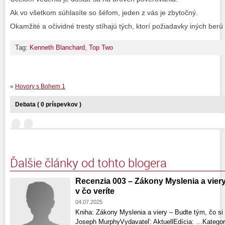
Ak vo všetkom súhlasíte so šéfom, jeden z vás je zbytočný.
Okamžité a očividné tresty stíhajú tých, ktorí požiadavky iných berú
Tag:
Kenneth Blanchard
,
Top Two
«
Hovory s Bohem 1
Debata ( 0 príspevkov )
Ďalšie články od tohto blogera
Recenzia 003 – Zákony Myslenia a viery 
v čo veríte
04.07.2025
Kniha: Zákony Myslenia a viery – Budte tým, čo si 
Joseph MurphyVydavateľ: AktuellEdícia: …Kategor