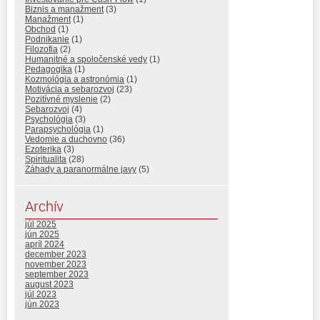
Biznis a manažment
(3)
Manažment
(1)
Obchod
(1)
Podnikanie
(1)
Filozofia
(2)
Humanitné a spoločenské vedy
(1)
Pedagogika
(1)
Kozmológia a astronómia
(1)
Motivácia a sebarozvoj
(23)
Pozitívné myslenie
(2)
Sebarozvoj
(4)
Psychológia
(3)
Parapsychológia
(1)
Vedomie a duchovno
(36)
Ezoterika
(3)
Spiritualita
(28)
Záhady a paranormálne javy
(5)
Archív
júl 2025
jún 2025
apríl 2024
december 2023
november 2023
september 2023
august 2023
júl 2023
jún 2023