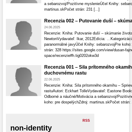
a sebarozvoj/Pozitívne myslenieÚčel Knihy: sebaro
martinus.skPočet strán: 231 [...]
Recenzia 002 – Putovanie duší – skúma
24.06.2025
Recenzie: Kniha: Putovanie duší – skúmanie života
NewtonVydavateľ: Ikar, 2012Edícia: …Kategorizáci
paranormálné javyÚčel Knihy: sebarozvojPre koho:
strán: 328 https://sites.google.com/view/dusan-fajn
space/recenzie#h.tig0202okw3d
Recenzia 001 – Sila prítomného okamih
duchovnému rastu
22.06.2025
Recenzie: Kniha: Sila prítomného okamihu – Spri
rastuAutori: Eckhart TolleVydavateľ: Eastone Book
Odborné a náučné/Motivácia a sebarozvoj/Pozitívn
koho: pre dospelýchZdroj: martinus.skPočet strán: 2
RSS
non-identity