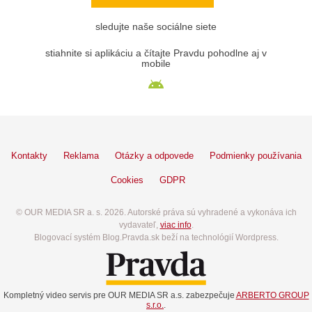
sledujte naše sociálne siete
stiahnite si aplikáciu a čítajte Pravdu pohodlne aj v
mobile
Kontakty
Reklama
Otázky a odpovede
Podmienky používania
Cookies
GDPR
© OUR MEDIA SR a. s. 2026. Autorské práva sú vyhradené a vykonáva ich
vydavateľ,
viac info
.
Blogovací systém Blog.Pravda.sk beží na technológií Wordpress.
Kompletný video servis pre OUR MEDIA SR a.s. zabezpečuje
ARBERTO GROUP
s.r.o.
.