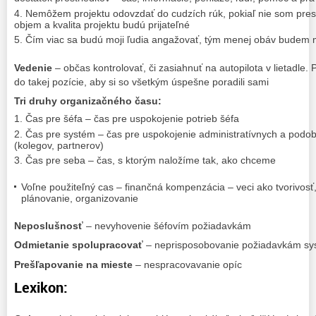
Nemôžem projektu odovzdať do cudzích rúk, pokiaľ nie som pres
objem a kvalita projektu budú prijateľné
Čím viac sa budú moji ľudia angažovať, tým menej obáv budem m
Vedenie
– občas kontrolovať, či zasiahnuť na autopilota v lietadle. 
do takej pozície, aby si so všetkým úspešne poradili sami
Tri druhy organizačného času:
Čas pre šéfa – čas pre uspokojenie potrieb šéfa
Čas pre systém – čas pre uspokojenie administratívnych a podob
(kolegov, partnerov)
Čas pre seba – čas, s ktorým naložíme tak, ako chceme
Voľne použiteľný cas – finančná kompenzácia – veci ako tvorivosť
plánovanie, organizovanie
Neposlušnosť
– nevyhovenie šéfovím požiadavkám
Odmietanie spolupracovať
– neprisposobovanie požiadavkám sy
Prešľapovanie na mieste
– nespracovavanie opíc
Lexikon: