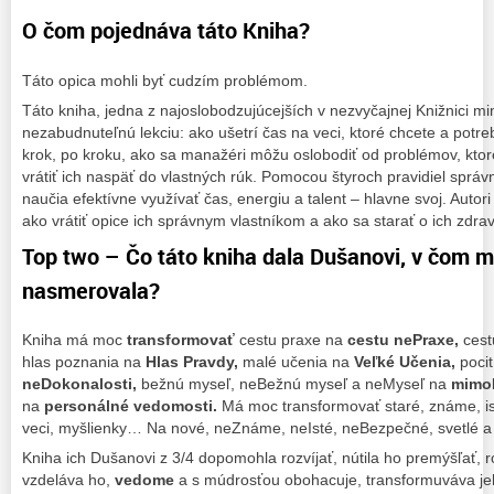
O čom pojednáva táto Kniha?
Táto opica mohli byť cudzím problémom.
Táto kniha, jedna z najoslobodzujúcejších v nezvyčajnej Knižnici m
nezabudnuteľnú lekciu: ako ušetrí čas na veci, ktoré chcete a potreb
krok, po kroku, ako sa manažéri môžu oslobodiť od problémov, ktor
vrátiť ich naspäť do vlastných rúk. Pomocou štyroch pravidiel sp
naučia efektívne využívať čas, energiu a talent – hlavne svoj. Autor
ako vrátiť opice ich správnym vlastníkom a ako sa starať o ich zdrav
Top two – Čo táto kniha dala Dušanovi, v čom 
nasmerovala?
Kniha má moc
transformovať
cestu praxe na
cestu nePraxe,
cest
hlas poznania na
Hlas Pravdy,
malé učenia na
Veľké Učenia,
poci
neDokonalosti,
bežnú myseľ, neBežnú myseľ a neMyseľ na
mimo
na
personálné vedomosti.
Má moc transformovať staré, známe, i
veci, myšlienky… Na nové, neZnáme, neIsté, neBezpečné, svetlé a
Kniha ich Dušanovi z 3/4 dopomohla rozvíjať, nútila ho premýšľať, r
vzdeláva ho,
vedome
a s múdrosťou obohacuje, transformuváva j