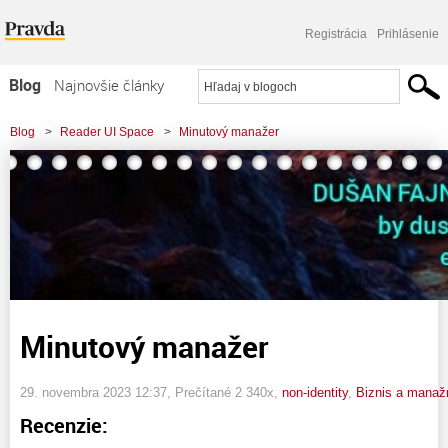
Registrácia
Prihlásenie
Blog
Najnovšie články
Najčítanejšie články
Blog
>
Reader UI Space
>
Minutový manažer
Najkomentovanejšie články
Zoznam blogov
Komerčné blogy
Minutový manažer
29. novembra 2023 12:37
, Prečítané 2 340x,
non-identity
,
Biznis a mana
Recenzie: