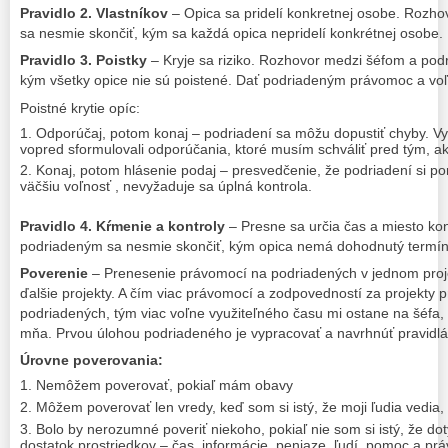
Pravidlo 2. Vlastníkov
– Opica sa pridelí konkretnej osobe. Rozh
sa nesmie skončiť, kým sa každá opica nepridelí konkrétnej osobe.
Pravidlo 3. Poistky
– Kryje sa riziko. Rozhovor medzi šéfom a pod
kým všetky opice nie sú poistené. Dať podriadeným právomoc a voľ
Poistné krytie opíc:
Odporúčaj, potom konaj – podriadení sa môžu dopustiť chyby. V
vopred sformulovali odporúčania, ktoré musím schváliť pred tým, ak
Konaj, potom hlásenie podaj – presvedčenie, že podriadení si po
väčšiu voľnosť , nevyžaduje sa úplná kontrola.
Pravidlo 4. Kŕmenie a kontroly
– Presne sa určia čas a miesto ko
podriadeným sa nesmie skončiť, kým opica nemá dohodnutý termín n
Poverenie
– Prenesenie právomocí na podriadených v jednom proje
ďalšie projekty. A čím viac právomocí a zodpovedností za projekty 
podriadených, tým viac voľne využiteľného času mi ostane na šéfa,
mňa. Prvou úlohou podriadeného je vypracovať a navrhnúť pravidlá
Úrovne poverovania:
Nemôžem poverovať, pokiaľ mám obavy
Môžem poverovať len vredy, keď som si istý, že moji ľudia vedia, 
Bolo by nerozumné poveriť niekoho, pokiaľ nie som si istý, že do
dostatok prostriedkov – čas, informácie, peniaze, ľudí, pomoc a pr