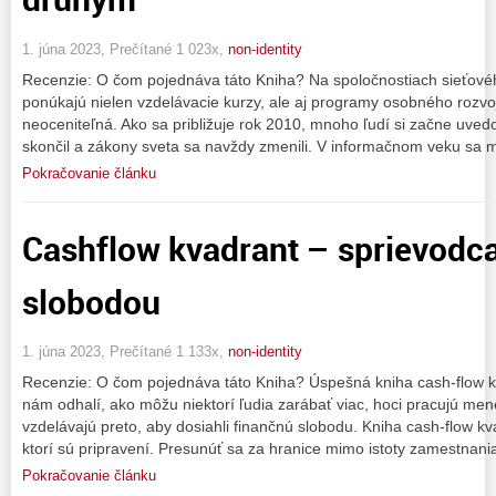
1. júna 2023, Prečítané 1 023x,
non-identity
Recenzie: O čom pojednáva táto Kniha? Na spoločnostiach sieťovéh
ponúkajú nielen vzdelávacie kurzy, ale aj programy osobného rozvo
neoceniteľná. Ako sa približuje rok 2010, mnoho ľudí si začne uve
skončil a zákony sveta sa navždy zmenili. V informačnom veku sa 
Pokračovanie článku
Cashflow kvadrant – sprievodc
slobodou
1. júna 2023, Prečítané 1 133x,
non-identity
Recenzie: O čom pojednáva táto Kniha? Úspešná kniha cash-flow k
nám odhalí, ako môžu niektorí ľudia zarábať viac, hoci pracujú mene
vzdelávajú preto, aby dosiahli finančnú slobodu. Kniha cash-flow kv
ktorí sú pripravení. Presunúť sa za hranice mimo istoty zamestnani
Pokračovanie článku