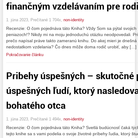
finančným vzdelávaním pre rod
1. júna 2023, Prečítané 1 704x,
non-identity
Recenzie: O čom pojednáva táto Kniha? Vždy Som sa pýtal svojich 
peniazoch!? Nikdy mi na moju jednoduchú otázku neodpovedali. Prizn
prečo napísal práve takto zameranú knihu. Do akej mieri je dnešná
nedostatkom vzdelania? Čo dnes môže doma rodič urobiť, aby […]
Pokračovanie článku
Pribehy úspešných – skutočné 
úspešných ľudí, ktorý nasledoval
bohatého otca
1. júna 2023, Prečítané 1 494x,
non-identity
Recenzie: O čom pojednáva táto Kniha? Svetlá budúcnosť čaká tých,
tejto knihe sa s vami podelia o svoje životné príbehy ľudia, ktorý š