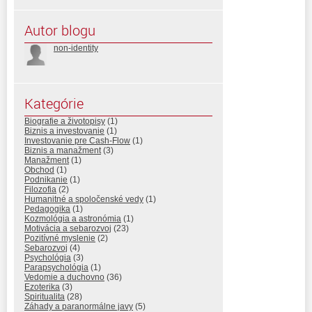
Autor blogu
non-identity
Kategórie
Biografie a životopisy
(1)
Biznis a investovanie
(1)
Investovanie pre Cash-Flow
(1)
Biznis a manažment
(3)
Manažment
(1)
Obchod
(1)
Podnikanie
(1)
Filozofia
(2)
Humanitné a spoločenské vedy
(1)
Pedagogika
(1)
Kozmológia a astronómia
(1)
Motivácia a sebarozvoj
(23)
Pozitívné myslenie
(2)
Sebarozvoj
(4)
Psychológia
(3)
Parapsychológia
(1)
Vedomie a duchovno
(36)
Ezoterika
(3)
Spiritualita
(28)
Záhady a paranormálne javy
(5)