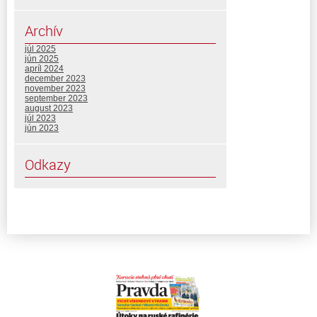
Archív
júl 2025
jún 2025
apríl 2024
december 2023
november 2023
september 2023
august 2023
júl 2023
jún 2023
Odkazy