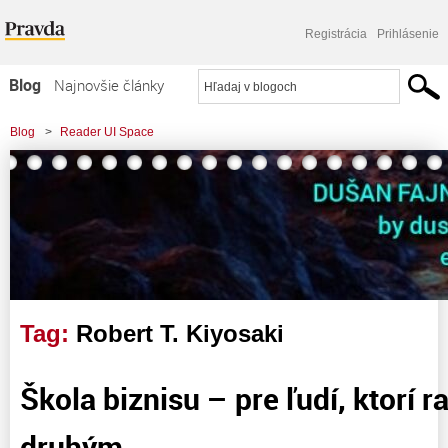
Registrácia
Prihlásenie
Blog
Najnovšie články
Najčítanejšie články
Blog
>
Reader UI Space
Najkomentovanejšie články
Zoznam blogov
Komerčné blogy
Tag:
Robert T. Kiyosaki
Škola biznisu – pre ľudí, ktorí 
druhým