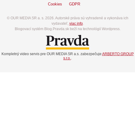
Cookies
GDPR
© OUR MEDIA SR a. s. 2026. Autorské práva sú vyhradené a vykonáva ich
vydavateľ,
viac info
.
Blogovací systém Blog.Pravda.sk beží na technológií Wordpress.
Kompletný video servis pre OUR MEDIA SR a.s. zabezpečuje
ARBERTO GROUP
s.r.o.
.