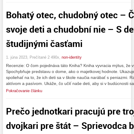
Bohatý otec, chudobný otec – Č
svoje deti a chudobní nie – S d
študijnými časťami
1. júna 2023, Prečítané 2 490x,
non-identity
Recenzie: O čom pojednáva táto Kniha? Kniha vyvracia mýtus, že vy
Spochybňuje predstavu o dome, ako o majetkovej hodnote. Ukazuj
spoliehať na to, že ich deti sa v škole naučia narábať s peniazmi. R
aktívom a pasívom. Ukáže, čo učiť naše deti, aby si v budúcnosti s
Pokračovanie článku
Prečo jednotkari pracujú pre tro
dvojkari pre štát – Sprievodca 